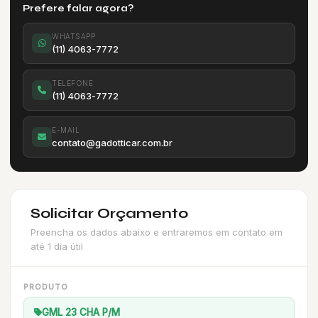
Prefere falar agora?
WHATSAPP
(11) 4063-7772
TELEFONE
(11) 4063-7772
E-MAIL
contato@gadotticar.com.br
Solicitar Orçamento
Preencha os dados abaixo e entraremos em contato em
até 1 dia útil
PRODUTO
GML 23 CHA P/M