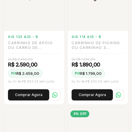
GIX 123 A/D - B
GIX 114 A/D - B
CARRINHO DE APOIO
CARRINHO DE PICKING
OU CARRO DE
OU CARRINHO 3
CHÁ/CAFÉ,
BANDEJAS, RODÍZIO DE
TOTALMENTE EM AÇO
3 DE INOX
De R$ 2.690,00
De R$ 1.990,00
INOX, COM 3
R$ 2.590,00
R$ 1.890,00
BANDEJAS, GRADIL E
RODÍZIO DE 3”
R$ 2.459,00
R$ 1.799,00
PIX
PIX
ou 3× de R$ 863,33 sem juros
ou 3× de R$ 630,00 sem juros
Comprar Agora
Comprar Agora
3% OFF