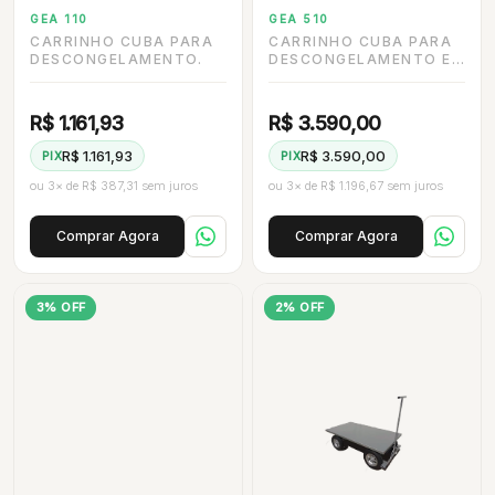
GEA 110
GEA 510
CARRINHO CUBA PARA
CARRINHO CUBA PARA
DESCONGELAMENTO.
DESCONGELAMENTO EM
AÇO INOX.
R$ 1.161,93
R$ 3.590,00
R$ 1.161,93
R$ 3.590,00
PIX
PIX
ou 3× de R$ 387,31 sem juros
ou 3× de R$ 1.196,67 sem juros
Comprar Agora
Comprar Agora
3% OFF
2% OFF