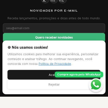
NOVIDADES POR E-MAIL
Receba lançamentos, promoções e dicas antes de todo mundo.
Quero receber novidades
🍪 Nós usamos cookies!
FORMAS DE PAGAMENTO
Utilizamos cookies para melhorar sua experiência, personalizar
conteúdo e analisar tráfego. Ao continuar navegando, você
concorda com nossa
Política de Privacidade
.
CERTIFICAÇÕES
Aceitar
Compre agora pelo WhatsApp!
Rejeitar
© 2025 Gadotti Car. Todos os direitos reservados.