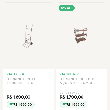
6% OFF
GIX 05 P/C
GIX 123 A/D
CARRINHO INOX
CARRINHO DE APOIO,
TUBULAR TIPO
AÇO INOX, COM 3
ARMAZÉM,
BANDEJAS, GRADIL E
CAPACIDADE 200 KG
RODÍZIO DE 3”
De R$ 1.899,00
COM RODA
R$ 1.690,00
R$ 1.790,00
PNEUMÁTICA E ARO
ALUMINIO
R$ 1.690,00
R$ 1.699,00
PIX
PIX