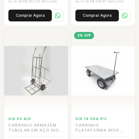
ou 3× de R$ 563,33 sem juros
ou 3× de R$ 596,67 sem juros
Comprar Agora
Comprar Agora
2% OFF
GIX 05 A/D
GIX 19 CHA P/C
CARRINHO ARMAZÉM
CARRINHO
TUBULAR EM AÇO INOX
PLATAFORMA INOX
304, CAP. 200 KG,
PARA 800 KG COM