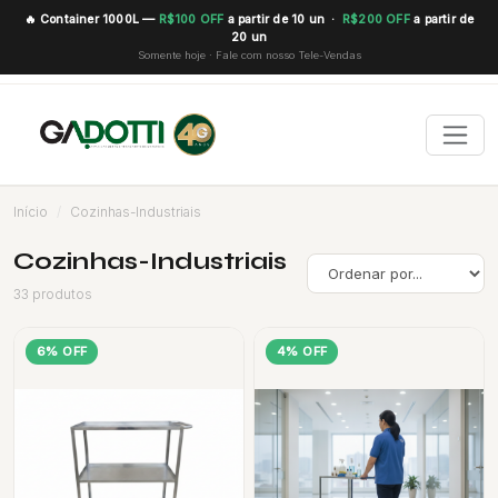
🔥 Container 1000L —
R$100 OFF
a partir de 10 un ·
R$200 OFF
a partir de
20 un
Somente hoje · Fale com nosso Tele-Vendas
Início
Cozinhas-Industriais
Cozinhas-Industriais
33 produtos
6% OFF
4% OFF