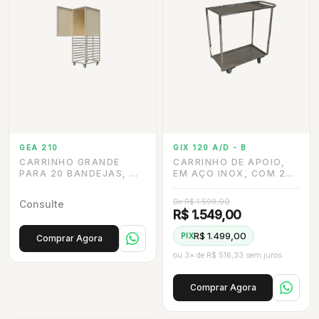
GEA 210
GIX 120 A/D - B
CARRINHO GRANDE
CARRINHO DE APOIO,
PARA 20 BANDEJAS, ½
EM AÇO INOX, COM 2
ESQUELETO E ½
BANDEJAS E RODÍZIO
ESTUFA.
DE 3” EM INOX
De R$ 1.599,00
Consulte
R$ 1.549,00
R$ 1.499,00
PIX
Comprar Agora
ou 3× de R$ 516,33 sem juros
Comprar Agora