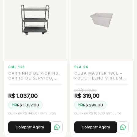
GML 123
PLA 26
CARRINHO DE PICKING,
CUBA MASTER 180L –
CARRO DE SERVIÇO,
POLIETILENO VIRGEM
COM 3 BANDEJAS E
DE ALTA QUALIDADE
RODÍZIO DE 3”
De R$ 359,00
R$ 1.037,00
R$ 319,00
R$ 1.037,00
R$ 299,00
PIX
PIX
ou 3× de R$ 345,67 sem juros
ou 3× de R$ 106,33 sem juros
Comprar Agora
Comprar Agora