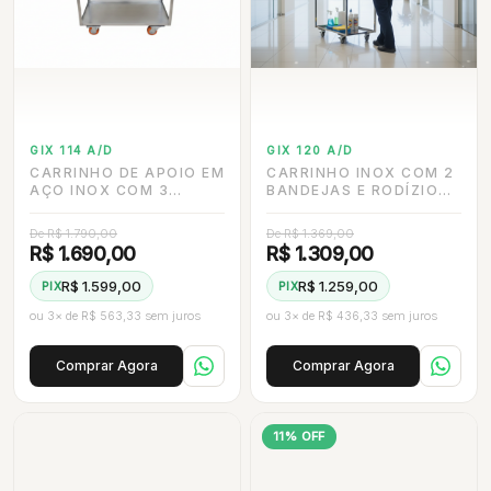
GIX 114 A/D
GIX 120 A/D
CARRINHO DE APOIO EM
CARRINHO INOX COM 2
AÇO INOX COM 3
BANDEJAS E RODÍZIO
BANDEJAS E RODÍZIOS
DE 3 PARA SERVIÇO E
DE 3 PARA SERVIÇO
APOIO PROFISSIONAL.
De R$ 1.790,00
De R$ 1.369,00
PROFISSIONAL.
R$ 1.690,00
R$ 1.309,00
R$ 1.599,00
R$ 1.259,00
PIX
PIX
ou 3× de R$ 563,33 sem juros
ou 3× de R$ 436,33 sem juros
Comprar Agora
Comprar Agora
11% OFF