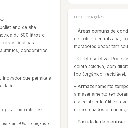
UTILIZAÇÃO
ssa
olietileno de alta
- Áreas comuns de cond
étrica de
500 litros
e
de coleta centralizada, 
lixeira é ideal para
moradores depositam seus
aurantes, condomínios,
- Coleta seletiva:
Pode se
coleta seletiva, com difer
lixo (orgânico, reciclável, 
 inovador que permite a
ilidade.
- Armazenamento tempor
armazenamento temporário
especialmente útil em eve
como feriados e mudança
o, garantindo robustez e
- Facilidade de manuseio
ntes e anti-UV, protegendo