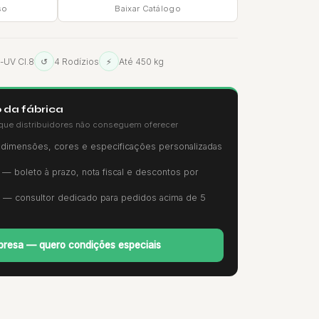
so
Baixar Catálogo
i-UV Cl.8
↺
4 Rodízios
⚡
Até 450 kg
 da fábrica
que distribuidores não conseguem oferecer
imensões, cores e especificações personalizadas
— boleto à prazo, nota fiscal e descontos por
— consultor dedicado para pedidos acima de 5
resa — quero condições especiais