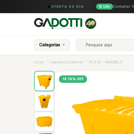
🔥
Container 
OFERTA DO DIA
10 UN+
Categorias
Início
Lixeiras-Conteiner
PLA 53 - AMARELO
18.76% OFF