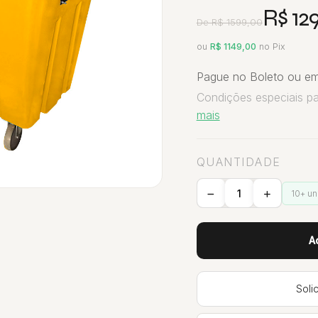
R$ 12
De R$ 1599,00
ou
R$ 1149,00
no Pix
Pague no Boleto ou em
Condições especiais p
mais
QUANTIDADE
10+ u
A
Soli