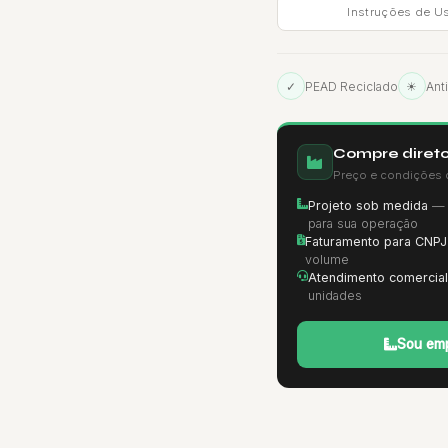
Instruções de U
✓
PEAD Reciclado
☀
Ant
Compre direto
Preço e condições 
Projeto sob medida
— d
para sua operação
Faturamento para CNPJ
volume
Atendimento comercial
unidades
Sou emp