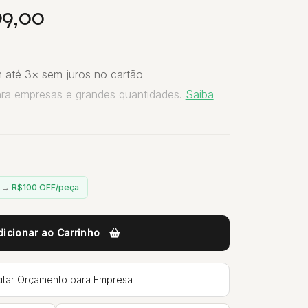
99,00
 até 3× sem juros no cartão
ara empresas e grandes quantidades.
Saiba
n →
R$100 OFF/peça
dicionar ao Carrinho
citar Orçamento para Empresa