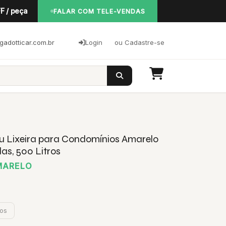
F / peça
FALAR COM TELE-VENDAS
adotticar.com.br
Login
ou Cadastre-se
ou Lixeira para Condomínios Amarelo
as, 500 Litros
AMARELO
jos