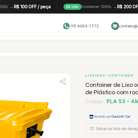
R$ 100 OFF / peça
R$ 200 OF
1000L →
Container 1000L →
20 UN+
(11) 4063-7772
contato@g
LIXEIRAS-CONTEINER
Container de Lixo 
de Plástico com rod
Código:
PLA 53 - 
Vendido por
Gadotti Car
Salvar na lista de dese