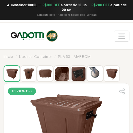
🔥 Container 1000L —
R$100 OFF
a partir de 10 un ·
R$200 OFF
a partir de
20 un
Somente hoje · Fale com nosso Tele-Vendas
Início
Lixeiras-Conteiner
PLA 53 - MARROM
18.76% OFF