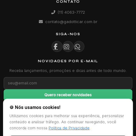
CONTATO
(11) 4063-7772
contato@gadotticar.com.br
SIGA-NOS
NOVIDADES POR E-MAIL
Receba lançamentos, promoções e dicas antes de todo mundo.
Quero receber novidades
🍪 Nós usamos cookies!
FORMAS DE PAGAMENTO
Utilizamos cookies para melhorar sua experiência, personalizar
conteúdo e analisar tráfego. Ao continuar navegando, você
concorda com nossa
Política de Privacidade
.
CERTIFICAÇÕES