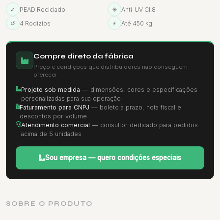
✓
PEAD Reciclado
☀
Anti-UV Cl.8
↺
4 Rodízios
⚡
Até 450 kg
Compre direto da fábrica
Preço e condições que distribuidores não conseguem
oferecer
Projeto sob medida
— dimensões, cores e especificações
personalizadas para sua operação
Faturamento para CNPJ
— boleto à prazo, nota fiscal e
descontos por volume
Atendimento comercial
— consultor dedicado para pedidos
acima de 5 unidades
Sou empresa — quero condições especiais
SOBRE O PRODUTO