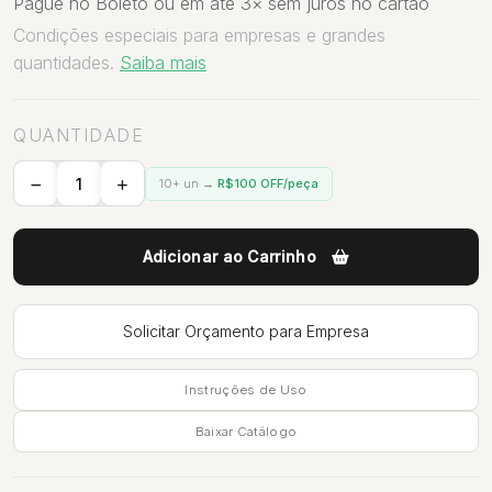
Pague no Boleto ou em até 3× sem juros no cartão
Condições especiais para empresas e grandes
quantidades.
Saiba mais
QUANTIDADE
10+ un →
R$100 OFF/peça
Adicionar ao Carrinho
Solicitar Orçamento para Empresa
Instruções de Uso
Baixar Catálogo